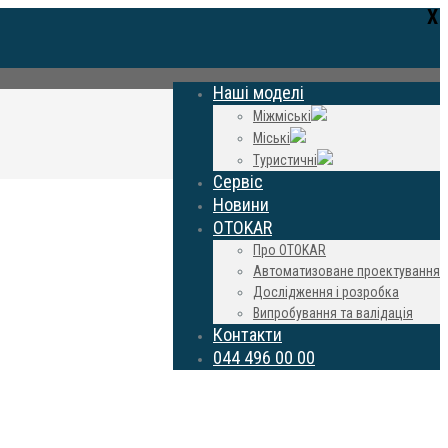
Х
Наші моделі
Міжміські
Міські
Туристичні
Сервіс
Новини
OTOKAR
Про OTOKAR
Автоматизоване проектування
Дослідження і розробка
Випробування та валідація
Контакти
044 496 00 00