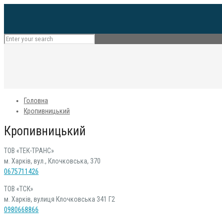
Головна
Кропивницький
Кропивницький
ТОВ «ТЕК-ТРАНС»
м. Харків, вул., Клочковська, 370
0675711426
ТОВ «ТСК»
м. Харків, вулиця Клочковська 341 Г2
0980668866