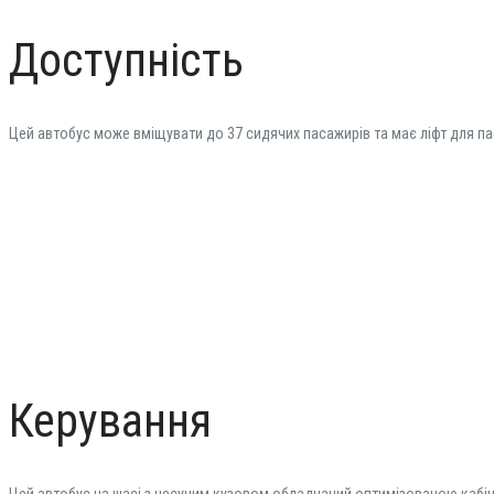
Доступність
Цей автобус може вміщувати до 37 сидячих пасажирів та має ліфт для п
Керування
Цей автобус на шасі з несучим кузовом обладнаний оптимізованою кабін