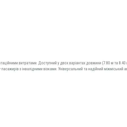
таційними витратами. Доступний у двох варіантах довжини (7.80 м та 8.40
асажирів з інвалідними візками. Універсальний та надійний міжміський ав