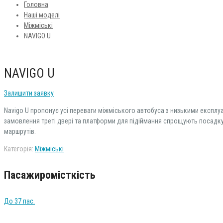
Головна
Наші моделі
Міжміські
NAVIGO U
NAVIGO U
Залишити заявку
Navigo U пропонує усі переваги міжміського автобуса з низькими експлуа
замовлення треті двері та платформи для підіймання спрощують посадку п
маршрутів.
Категорія:
Міжміські
Пасажиромісткість
До 37 пас.