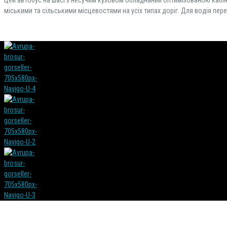
міськими та сільськими місцевостями на усіх типах доріг. Для водія пере