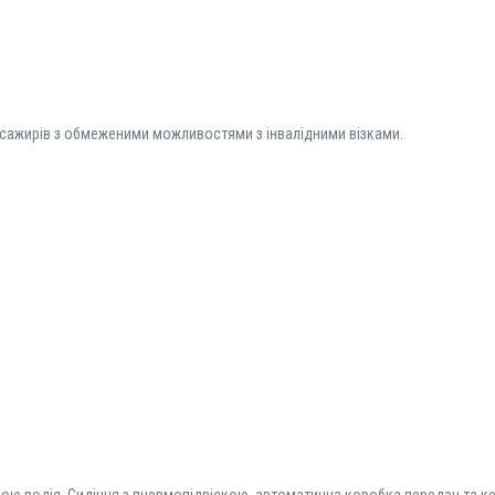
асажирів з обмеженими можливостями з інвалідними візками.
ою водія. Сидіння з пневмопідвіскою, автоматична коробка передач та к