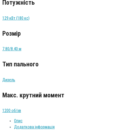
Потужність
129 кВт (180 кс)
Розмір
7.80/8.40 м
Тип пального
Дизель
Макс. крутний момент
1200 об/хв
Опис
Додаткова інформація