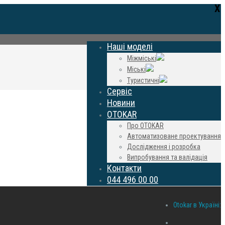
Х
Наші моделі
Міжміські
Міські
Туристичні
Сервіс
Новини
OTOKAR
Про OTOKAR
Автоматизоване проектування
Дослідження і розробка
Випробування та валідація
Контакти
044 496 00 00
Otokar в Україні: