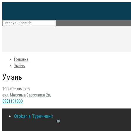
Головна
Умань
Умань
ТОВ «Ренамакс»
вул. Максима Завозняка 2в,
0981101800
Otokar в Туреччині: