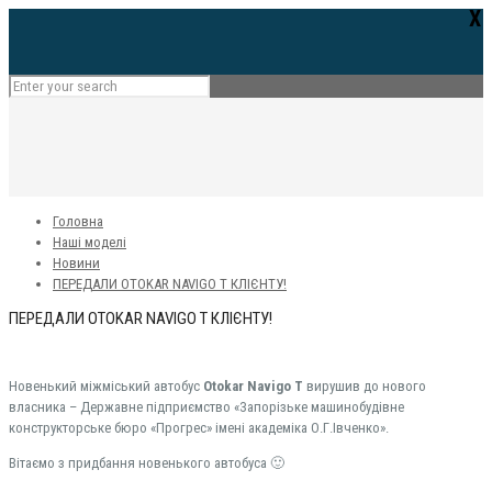
Х
Головна
Наші моделі
Новини
ПЕРЕДАЛИ OTOKAR NAVIGO T КЛІЄНТУ!
ПЕРЕДАЛИ OTOKAR NAVIGO T КЛІЄНТУ!
Новенький міжміський автобус
Otokar Navigo T
вирушив до нового
власника – Державне підприємство «Запорізьке машинобудівне
конструкторське бюро «Прогрес» імені академіка О.Г.Івченко».
Вітаємо з придбання новенького автобуса 🙂