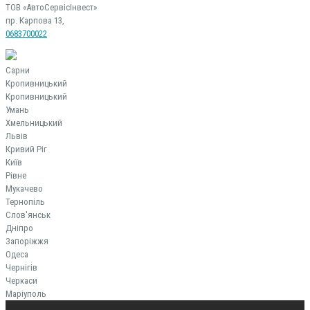
ТОВ «АвтоСервісІнвест»
пр. Карпова 13,
0683700022
Сарни
Кропивницький
Кропивницький
Умань
Хмельницький
Львів
Кривий Ріг
Київ
Рівне
Мукачево
Тернопіль
Слов'янськ
Дніпро
Запоріжжя
Одеса
Чернігів
Черкаси
Маріуполь