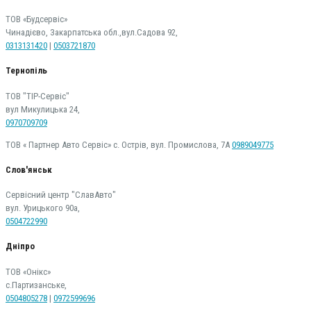
ТОВ «Будсервіс»
Чинадієво, Закарпатська обл.,вул.Садова 92,
0313131420
|
0503721870
Тернопіль
ТОВ "ТІР-Сервіс"
вул Микулицька 24,
0970709709
ТОВ « Партнер Авто Сервіс» с. Острів, вул. Промислова, 7А
0989049775
Слов'янськ
Сервісний центр "СлавАвто"
вул. Урицького 90а,
0504722990
Дніпро
ТОВ «Онікс»
с.Партизанське,
0504805278
|
0972599696