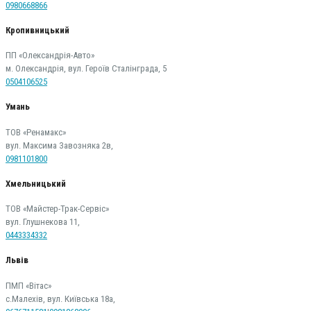
0980668866
Кропивницький
ПП «Олександрія-Авто»
м. Олександрія, вул. Героїв Сталінграда, 5
0504106525
Умань
ТОВ «Ренамакс»
вул. Максима Завозняка 2в,
0981101800
Хмельницький
ТОВ «Майстер-Трак-Сервіс»
вул. Глушнекова 11,
0443334332
Львів
ПМП «Вітас»
с.Малехів, вул. Київська 18а,