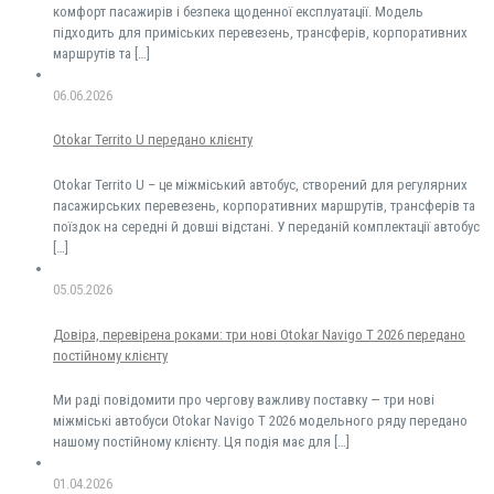
комфорт пасажирів і безпека щоденної експлуатації. Модель
підходить для приміських перевезень, трансферів, корпоративних
маршрутів та
[…]
06.06.2026
Otokar Territo U передано клієнту
Otokar Territo U – це міжміський автобус, створений для регулярних
пасажирських перевезень, корпоративних маршрутів, трансферів та
поїздок на середні й довші відстані. У переданій комплектації автобус
[…]
05.05.2026
Довіра, перевірена роками: три нові Otokar Navigo T 2026 передано
постійному клієнту
Ми раді повідомити про чергову важливу поставку — три нові
міжміські автобуси Otokar Navigo T 2026 модельного ряду передано
нашому постійному клієнту. Ця подія має для
[…]
01.04.2026