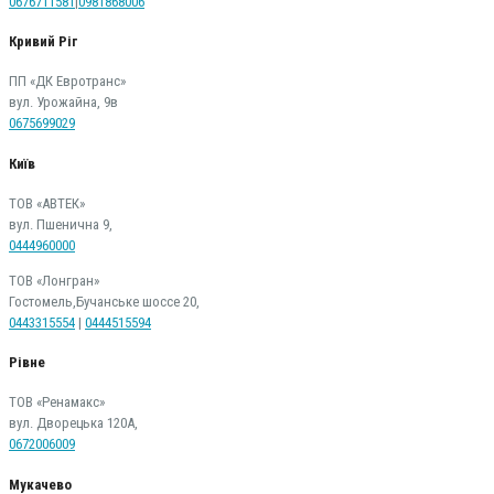
0676711581
|
0981868006
Кривий Ріг
ПП «ДК Евротранс»
вул. Урожайна, 9в
0675699029
Київ
ТОВ «АВТЕК»
вул. Пшенична 9,
0444960000
ТОВ «Лонгран»
Гостомель,Бучанське шоссе 20,
0443315554
|
0444515594
Рівне
ТОВ «Ренамакс»
вул. Дворецька 120А,
0672006009
Мукачево