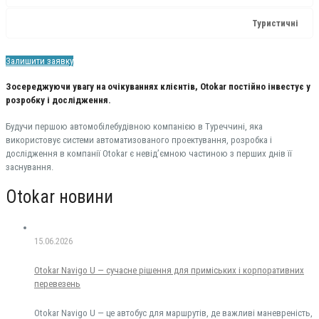
Туристичні
Залишити заявку
Зосереджуючи увагу на очікуваннях клієнтів, Otokar постійно інвестує у
розробку і дослідження.
Будучи першою автомобілебудівною компанією в Туреччині, яка
використовує системи автоматизованого проектування, розробка і
дослідження в компанії Otokar є невід’ємною частиною з перших днів її
заснування.
Otokar новини
15.06.2026
Otokar Navigo U — сучасне рішення для приміських і корпоративних
перевезень
Otokar Navigo U — це автобус для маршрутів, де важливі маневреність,