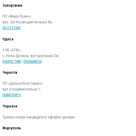
Запоріжжя
ПП «МікроТранс»
вул. Зої Космодем'янської 8а,
0612131903
Одеса
ТОВ «ЗТЮ»
с. Нова Долина, вул крупської 2в,
0504927588
|
0504688354
Чернігів
ПП «Дальнобой-Сервіс»
вул інструментальна 1,
0684355815
Черкаси
Триває пошук кандидата в офіційні дилери
Маріуполь