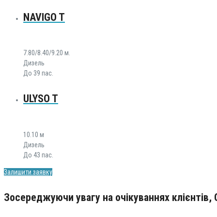
NAVIGO T
7.80/8.40/9.20 м.
Дизель
До 39 пас.
ULYSO T
10.10 м
Дизель
До 43 пас.
Залишити заявку
Зосереджуючи увагу на очікуваннях клієнтів, O