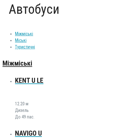
Автобуси
Міжміські
Міські
Туристичні
Міжміські
KENT U LE
12.20 м
Дизель
До 49 пас.
NAVIGO U