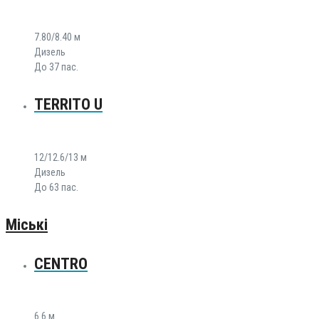
7.80/8.40 м
Дизель
До 37 пас.
TERRITO U
12/12.6/13 м
Дизель
До 63 пас.
Міські
CENTRO
6.6 м