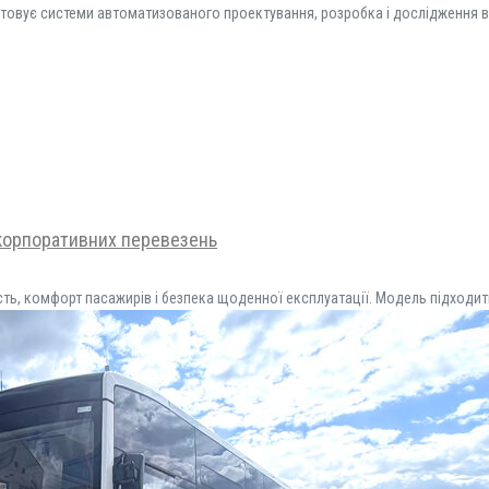
овує системи автоматизованого проектування, розробка і дослідження в ко
 корпоративних перевезень
ість, комфорт пасажирів і безпека щоденної експлуатації. Модель підходи