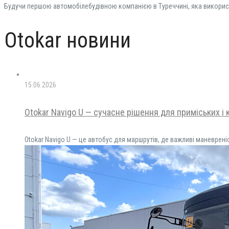
Будучи першою автомобілебудівною компанією в Туреччині, яка використ
Otokar новини
15.06.2026
Otokar Navigo U — сучасне рішення для приміських і
Otokar Navigo U — це автобус для маршрутів, де важливі маневрен