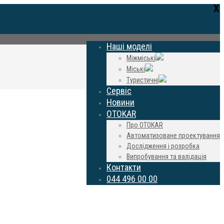
Х
Наші моделі
Міжміські
Міські
Туристичні
Сервіс
Новини
OTOKAR
Про OTOKAR
Автоматизоване проектування
Дослідження і розробка
Випробування та валідація
Контакти
044 496 00 00